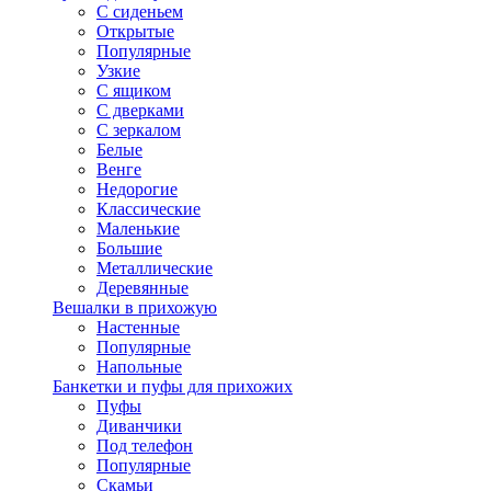
С сиденьем
Открытые
Популярные
Узкие
С ящиком
С дверками
С зеркалом
Белые
Венге
Недорогие
Классические
Маленькие
Большие
Металлические
Деревянные
Вешалки в прихожую
Настенные
Популярные
Напольные
Банкетки и пуфы для прихожих
Пуфы
Диванчики
Под телефон
Популярные
Скамьи