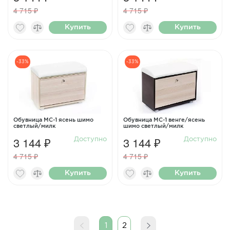
4 715 ₽
4 715 ₽
Купить
Купить
-33%
-33%
Обувница МС-1 ясень шимо
Обувница МС-1 венге/ясень
светлый/милк
шимо светлый/милк
3 144 ₽
3 144 ₽
Доступно
Доступно
4 715 ₽
4 715 ₽
Купить
Купить
1
2