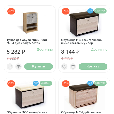
Хит
Советуем
-33%
-33%
Тумба для обуви Мини-Лайт
Обувница МС-1 венге/ясень
МЛ-4 дуб крафт/бетон
шимо светлый/умбер
5 282 ₽
3 144 ₽
Доступно
Доступно
7 922 ₽
4 715 ₽
Купить
Купить
Хит
Советуем
Хит
Советуем
-33%
-33%
Обувница МС-1 венге/ясень
Обувница МС-1 дуб сонома/