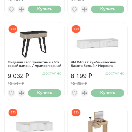
Купить
Купить
-33%
-33%
Фиделия стол туалетный 76.12
НМ 040.22 тумба навесная
серый камень / мрамор черный
Дакота Белый / Меренга
9 032 ₽
8 199 ₽
Доступно
Доступно
13 547 ₽
12 298 ₽
Купить
Купить
-33%
-33%