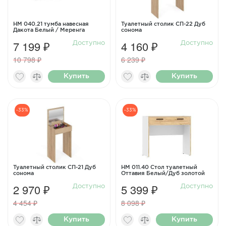
НМ 040.21 тумба навесная
Туалетный столик СП-22 Дуб
Дакота Белый / Меренга
сонома
7 199 ₽
4 160 ₽
Доступно
Доступно
10 798 ₽
6 239 ₽
Купить
Купить
-33%
-33%
Туалетный столик СП-21 Дуб
НМ 011.40 Стол туалетный
сонома
Оттавия Белый/Дуб золотой
2 970 ₽
5 399 ₽
Доступно
Доступно
4 454 ₽
8 098 ₽
Купить
Купить