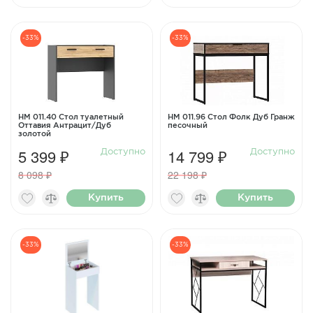
-33%
-33%
НМ 011.40 Стол туалетный
НМ 011.96 Стол Фолк Дуб Гранж
Оттавия Антрацит/Дуб
песочный
золотой
5 399 ₽
14 799 ₽
Доступно
Доступно
8 098 ₽
22 198 ₽
Купить
Купить
-33%
-33%