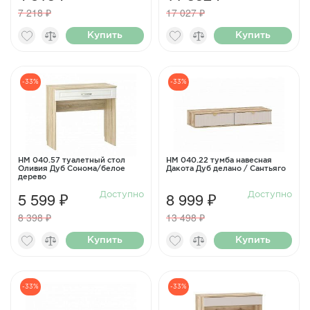
7 218 ₽
17 027 ₽
Купить
Купить
-33%
-33%
НМ 040.57 туалетный стол
НМ 040.22 тумба навесная
Оливия Дуб Сонома/белое
Дакота Дуб делано / Сантьяго
дерево
5 599 ₽
8 999 ₽
Доступно
Доступно
8 398 ₽
13 498 ₽
Купить
Купить
-33%
-33%