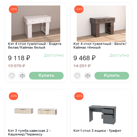
-33%
-33%
Кэт 4 стол туалетный - Бодега
Кэт 4 стол туалетный - Венге/
белая/Кайман белый
Кайман тёмный
9 118 ₽
9 468 ₽
Доступно
Доступно
13 676 ₽
14 201 ₽
Купить
Купить
-33%
-33%
Кэт 3 тумба навесная 2 -
Кэт-1 стол 3 ящика - Графит
Кашемир/Тирамису