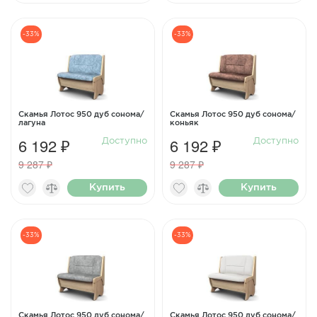
-33%
-33%
Скамья Лотос 950 дуб сонома/
Скамья Лотос 950 дуб сонома/
лагуна
коньяк
6 192 ₽
6 192 ₽
Доступно
Доступно
9 287 ₽
9 287 ₽
Купить
Купить
-33%
-33%
Скамья Лотос 950 дуб сонома/
Скамья Лотос 950 дуб сонома/