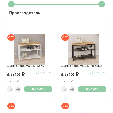
Производитель
-33%
-33%
Скамья Торонто 23Л Белый
Скамья Торонто 23Л Черный
4 513 ₽
4 513 ₽
Доступно
Доступно
6 769 ₽
6 769 ₽
Купить
Купить
-33%
-33%