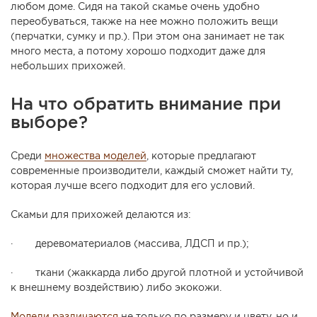
любом доме. Сидя на такой скамье очень удобно
переобуваться, также на нее можно положить вещи
(перчатки, сумку и пр.). При этом она занимает не так
много места, а потому хорошо подходит даже для
небольших прихожей.
На что обратить внимание при
выборе?
Среди
множества моделей
, которые предлагают
современные производители, каждый сможет найти ту,
которая лучше всего подходит для его условий.
Скамьи для прихожей делаются из:
· деревоматериалов (массива, ЛДСП и пр.);
· ткани (жаккарда либо другой плотной и устойчивой
к внешнему воздействию) либо экокожи.