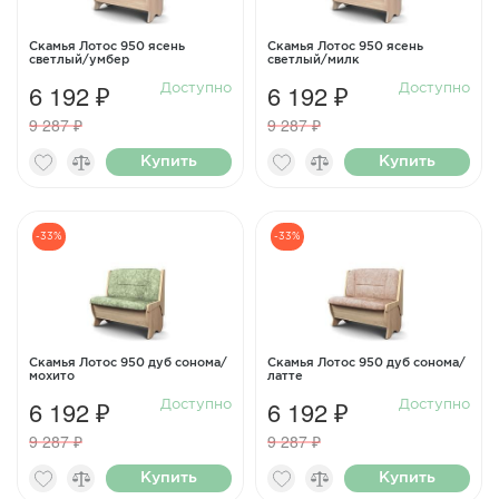
Скамья Лотос 950 ясень
Скамья Лотос 950 ясень
светлый/умбер
светлый/милк
6 192 ₽
6 192 ₽
Доступно
Доступно
9 287 ₽
9 287 ₽
Купить
Купить
-33%
-33%
Скамья Лотос 950 дуб сонома/
Скамья Лотос 950 дуб сонома/
мохито
латте
6 192 ₽
6 192 ₽
Доступно
Доступно
9 287 ₽
9 287 ₽
Купить
Купить