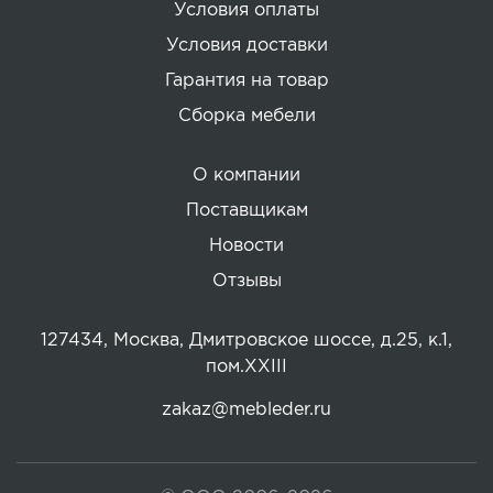
Условия оплаты
Условия доставки
Гарантия на товар
Сборка мебели
О компании
Поставщикам
Новости
Отзывы
127434, Москва, Дмитровское шоссе, д.25, к.1,
пом.XXIII
zakaz@mebleder.ru