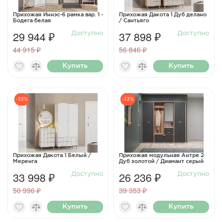
Прихожая Иннэс-6 рамка вар. 1 -
Прихожая Дакота 1 Дуб делано
Бодега белая
/ Сантьяго
29 944 ₽
37 898 ₽
Доступно
Доступно
44 915 ₽
56 846 ₽
Купить
Купить
-33%
-33%
Прихожая Дакота 1 Белый /
Прихожая модульная Антре 2
Меренга
Дуб золотой / Диамант серый
33 998 ₽
26 236 ₽
Доступно
Доступно
50 996 ₽
39 353 ₽
Купить
Купить