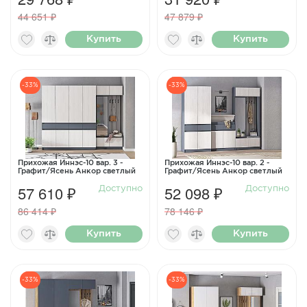
44 651 ₽
47 879 ₽
Купить
Купить
-33%
-33%
Прихожая Иннэс-10 вар. 3 -
Прихожая Иннэс-10 вар. 2 -
Графит/Ясень Анкор светлый
Графит/Ясень Анкор светлый
57 610 ₽
52 098 ₽
Доступно
Доступно
86 414 ₽
78 146 ₽
Купить
Купить
-33%
-33%