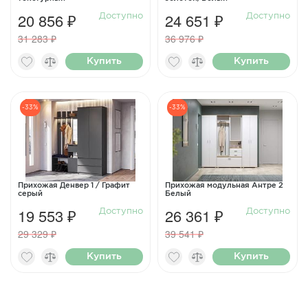
20 856 ₽
24 651 ₽
Доступно
Доступно
31 283 ₽
36 976 ₽
Купить
Купить
-33%
-33%
Прихожая Денвер 1 / Графит
Прихожая модульная Антре 2
серый
Белый
19 553 ₽
26 361 ₽
Доступно
Доступно
29 329 ₽
39 541 ₽
Купить
Купить