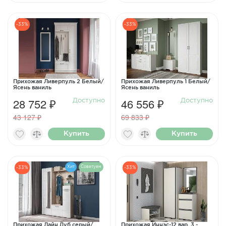
-33%
-33%
Прихожая Ливерпуль 2 Белый/
Прихожая Ливерпуль 1 Белый/
Ясень ваниль
Ясень ваниль
28 752 ₽
46 556 ₽
Доступно
Доступно
43 127 ₽
69 833 ₽
Купить
Купить
Хит
Советуем
-33%
-33%
Прихожая Лайн Дуб серый/
Прихожая Иннэс-12 вар. 3 -