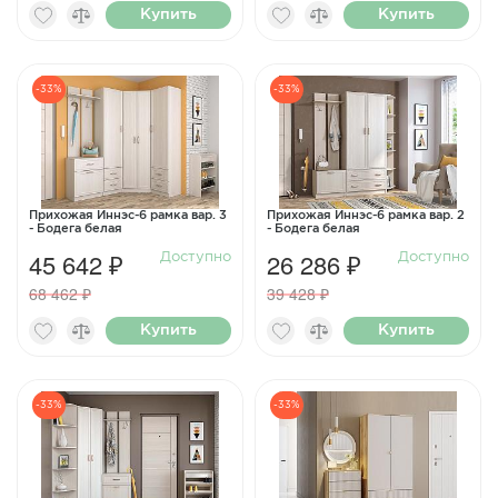
Купить
Купить
-33%
-33%
Прихожая Иннэс-6 рамка вар. 3
Прихожая Иннэс-6 рамка вар. 2
- Бодега белая
- Бодега белая
45 642 ₽
26 286 ₽
Доступно
Доступно
68 462 ₽
39 428 ₽
Купить
Купить
-33%
-33%