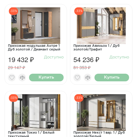
-33%
-33%
Прихожая модульная Антре 1
Прихожая Авиньон 1 / Дуб
Дуб золотой / Диамант серый
золотой/Графит
19 432 ₽
54 236 ₽
Доступно
Доступно
29 147 ₽
81 353 ₽
Купить
Купить
-33%
-33%
Прихожая Токио 1 / Белый
Прихожая Некст 1 вар. 1 / Дуб
текстурный
золотой/Белый