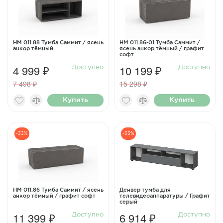
НМ 011.88 Тумба Саммит / ясень
НМ 011.86-01 Тумба Саммит /
анкор тёмный
ясень анкор тёмный / графит
софт
4 999 ₽
10 199 ₽
Доступно
Доступно
7 498 ₽
15 298 ₽
Купить
Купить
-33%
-33%
НМ 011.86 Тумба Саммит / ясень
Денвер тумба для
анкор тёмный / графит софт
телевидеоаппаратуры / Графит
серый
11 399 ₽
6 914 ₽
Доступно
Доступно