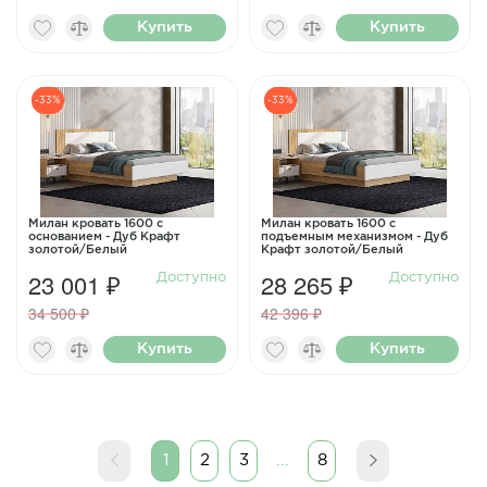
Купить
Купить
-33%
-33%
Милан кровать 1600 с
Милан кровать 1600 с
основанием - Дуб Крафт
подъемным механизмом - Дуб
золотой/Белый
Крафт золотой/Белый
23 001 ₽
28 265 ₽
Доступно
Доступно
34 500 ₽
42 396 ₽
Купить
Купить
1
2
3
...
8