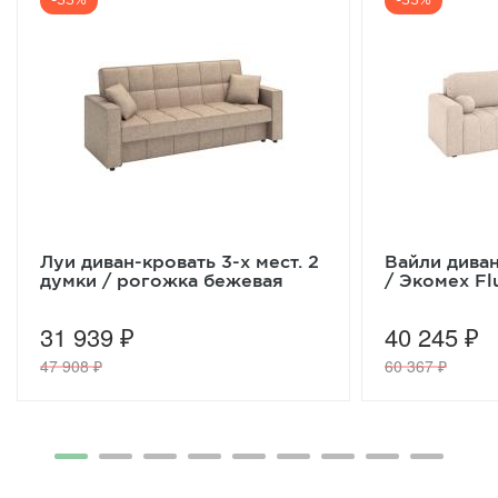
-33%
-33%
Луи диван-кровать 3-х мест. 2
Вайли дива
думки / рогожка бежевая
/ Экомех Fl
31 939 ₽
40 245 ₽
47 908 ₽
60 367 ₽